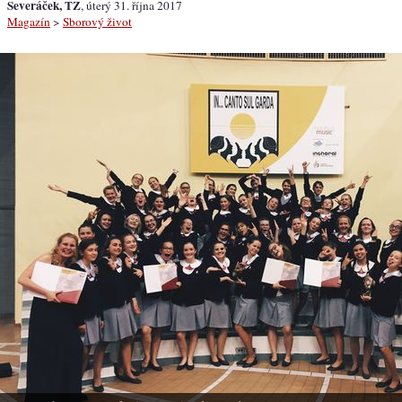
Severáček, TZ
, úterý 31. října 2017
Magazín
>
Sborový život