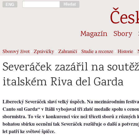
Hledat
ENG
Čes
Magazín
Sbory
Sborový život
•
Zprávičky
•
Zahraničí
•
Studie a recenze
•
Historie
•
Severáček zazářil na soutěž
italském Riva del Garda
Liberecký Severáček slaví velký úspěch. Na mezinárodním festivalu
Canto sul Garda“ v Itálii vybojoval tři zlaté medaile spolu s ceno
sbormistra. To vše v konkurenci více než třiceti sborů z různých 
bohatou sbírku ocenění tak Severáček rozšiřuje o další a potvrzuje
let patří ke světové špičce.