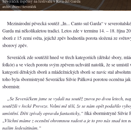
Severáček úspěšný na festivalu v Riva del Garda
archiv sboru
/ Severáček
Mezinárodní pěvecká soutěž „In... Canto sul Garda“ v severoitalsk
Garda má několikaletou tradici. Letos zde v termínu 14. – 18. října 2
sborů z 15 zemí světa, jejichž zpěv hodnotila porota složená ze světo
sborový zpěv.
Severáček zde soutěžil hned ve třech kategoriích (dětské sbory, ml
folkór) a ve všech porotu svým zpěvem uchvátil natolik, že se umístil
kategorii dětských sborů a mládežnických sborů se navíc stal absolu
toho byla sbormistryně Severáčku Silvie Pálková porotou oceněna jak
sbormistr.
„Se Severáčkem jsme se vydali na soutěž znovu po dvou letech, na
soutěžili v řecké Preveze. Velmi mě těší, že se nám opět podařilo vyb
umístění. Děti zpívaly opravdu fantasticky,“
říká sbormistryně Silvie 
„Všichni máme z ocenění ohromnou radost a je to pro nás snad ten ne
našim šedesátinám.“