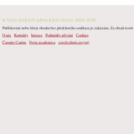
© Unie českých pěveckých sborů, 2003-2026
Publikování nebo šíření obsahu bez předchozího souhlasu je zakázáno. Za obsah textů o
O nás
Kontakty
Inzerce
Podmínky užívání
Cookies
Časopis Cantus
Festa academica
czech-choirs.eu (en)