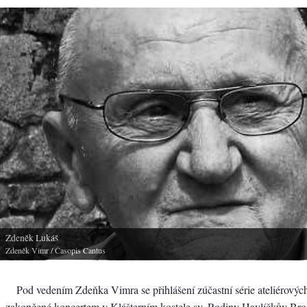
Zdeněk Lukáš
Zdeněk Vimr
/ Časopis Cantus
Pod vedením Zdeňka Vimra se přihlášení zúčastní série ateliérový
zakončené koncertem v Klášterním kostele sv. Rodiny Havlíčkův Br