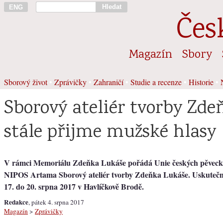
Hledat
ENG
Čes
Magazín
Sbory
Sborový život
•
Zprávičky
•
Zahraničí
•
Studie a recenze
•
Historie
•
Sborový ateliér tvorby Zd
stále přijme mužské hlasy
V rámci Memoriálu Zdeňka Lukáše pořádá Unie českých pěveck
NIPOS Artama Sborový ateliér tvorby Zdeňka Lukáše. Uskuteční
17. do 20. srpna 2017 v Havlíčkově Brodě.
Redakce
, pátek 4. srpna 2017
Magazín
>
Zprávičky