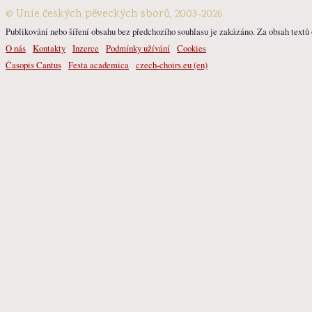
© Unie českých pěveckých sborů, 2003-2026
Publikování nebo šíření obsahu bez předchozího souhlasu je zakázáno. Za obsah textů o
O nás
Kontakty
Inzerce
Podmínky užívání
Cookies
Časopis Cantus
Festa academica
czech-choirs.eu (en)