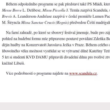
Během odpoledního programu se pak představí také PS Mládí, kter
Messe Breve
L. Delibese,
Missu Piccolla
J. Temla zazpívá Scandula,
Brevis
A. Leanderson-Andréase zazpívá v české premiéře Lumen Pac
M. Štryncla
Missa Sanctae Crucis (Regnis)
předvedou Čeští madrigali
Na farní zahradě, po které se sborový festival jmenuje, bude pro zá
pohled na hudební formu mše připraveno poutavé povídání Zdeňka Be
dějin hudby na Konzervatoři Jaroslava Ježka v Praze. Během celého 
libovolného věku možnost vystřídat se ve výtvarné dílně Kateřiny Teti
5 let si studenti KVD DAMU připravili divadelní dílnu pro tvořivé ztv
kněžně Libuši.
Více podrobností o programu najdete na
www.scandula.cz
.