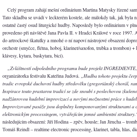
Celý program zahájí mešní ordinárium Martina Matysky řízené sa
Tato skladba se uvádí v leckterém kostele, ale málokdy tak, jak byla n
ostatně častý osud liturgické hudby. Naposledy bylo ordinárium v pl
provedeno při návštěvě Jana Pavla II. v Hradci Králové v roce 1997. A
do artrockové škatulky a mnohé o ní napoví nástrojové obsazení dop
orchestr (smyčce, flétna, hoboj, klarinet/saxofon, trubka a trombon) +
klávesy, kytara, baskytara, bicí).
„Zvláštností odpoledního programu bude projekt INGREDIENTE
organizátorka festivalu Kateřina Judová.
„Hudba tohoto projektu čerp
tradic evropské duchovní hudby středověku (gregoriánský chorál, ran
Inspirace touto prastarou tradicí se zde snoubí s poslechovou zkušenost
nadžánrovou hudební improvizací a novými možnostmi práce s hude
Improvizované pasáže jsou doplněny komponovanými strukturami a c
elektronickým processingem, vytvářejícím jemné ambientní struktury.
následujícím obsazení: Jiří Hodina – zpěv, housle; Jan Jirucha – trom
Tomáš Reindl – realtime electronic processing, klarinet, tabla, hlas, di