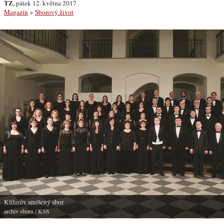
TZ
, pátek 12. května 2017
Magazín
>
Sborový život
Kühnův smíšený sbor
archiv sboru
/ KSS