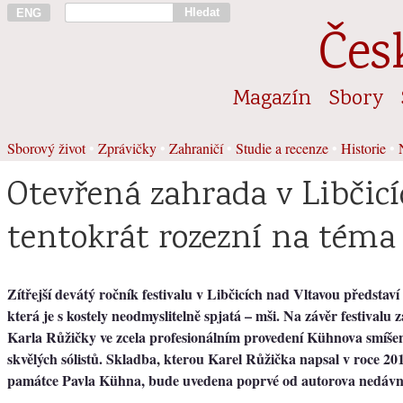
Hledat
ENG
Čes
Magazín
Sbory
Sborový život
•
Zprávičky
•
Zahraničí
•
Studie a recenze
•
Historie
•
Otevřená zahrada v Libčicí
tentokrát rozezní na téma
Zítřejší devátý ročník festivalu v Libčicích nad Vltavou představ
která je s kostely neodmyslitelně spjatá – mši. Na závěr festivalu
Karla Růžičky ve zcela profesionálním provedení Kühnova smíše
skvělých sólistů. Skladba, kterou Karel Růžička napsal v roce 201
památce Pavla Kühna, bude uvedena poprvé od autorova nedávn