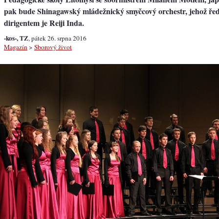
pak bude Shinagawský mládežnický smyčcový orchestr, jehož řed
dirigentem je Reiji Inda.
-kos-, TZ
, pátek 26. srpna 2016
Magazín
>
Sborový život