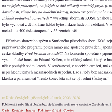
na stejných principech, na jakých se dítě učí svůj mateřský jazyk, tj. u
dovednosti, včetně hry na hudební nástroj, nejsou vrozené a mohou se
základě podnětného prostředí,“
vysvětluje sbormistr KOSu. Snahou Dr
bylo vychovat z dětí krásné lidské bytosti skrze hudební vzdělání. V s
metoda na 400 tisíc stoupenců v 55 zemích světa.
Příznivce sborového zpěvu a Smíšeného pěveckého sboru KOS zejm
připravovaného programu potěší mimo jiné společné provedení japon
české skladby
Proč bychom se netěšili
. Na koncertu společně s japo
vystoupí také houslista Eduard Kollert, mimořádný talent, který se hr
učit v pouhých sedmi letech. V současnosti, v necelých čtrnácti, má z
nepřehlédnutelných mezinárodních úspěchů. Lze si tedy bez nadsázky
klasika a parafrázovat “Tento konec léta zdá se být velmi šťastným.“
© Unie českých pěveckých sborů, 2003-2026
Publikování nebo šíření obsahu bez předchozího souhlasu je zakázáno. Za obsah textů o
O nás
Kontakty
Inzerce
Podmínky užívání
Cookies