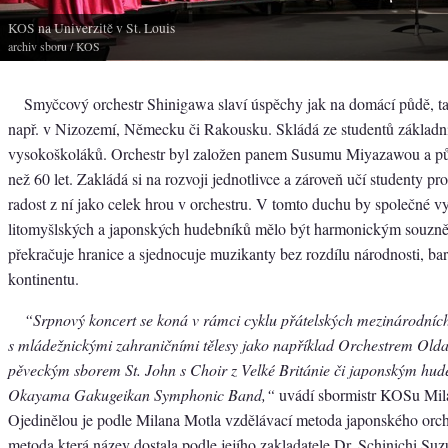
KOS na Univerzitě v St. Louis
archiv sboru
/ KOS
Smyčcový orchestr Shinigawa slaví úspěchy jak na domácí půdě, tak
např. v Nizozemí, Německu či Rakousku. Skládá ze studentů základní
vysokoškoláků. Orchestr byl založen panem Susumu Miyazawou a pů
než 60 let. Zakládá si na rozvoji jednotlivce a zároveň učí studenty pr
radost z ní jako celek hrou v orchestru. V tomto duchu by společné v
litomyšlských a japonských hudebníků mělo být harmonickým souzně
překračuje hranice a sjednocuje muzikanty bez rozdílu národnosti, barv
kontinentu.
“Srpnový koncert se koná v rámci cyklu přátelských mezinárodní
s mládežnickými zahraničními tělesy jako například Orchestrem Olda
pěveckým sborem St. John s Choir z Velké Británie či japonským hu
Okayama Gakugeikan Symphonic Band,“
uvádí sbormistr KOSu Mil
Ojedinělou je podle Milana Motla vzdělávací metoda japonského orche
metoda která název dostala podle jejího zakladatele Dr. Schinichi Suz