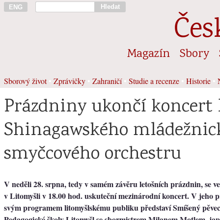
Hledat
ENG
Čes
Magazín
Sbory
Sborový život
•
Zprávičky
•
Zahraničí
•
Studie a recenze
•
Historie
•
Prázdniny ukončí koncert
Shinagawského mládežnic
smyčcového orchestru
V neděli 28. srpna, tedy v samém závěru letošních prázdnin, se 
v Litomyšli v 18.00 hod. uskuteční mezinárodní koncert. V jeho 
svým programem litomyšlskému publiku představí Smíšený pěve
Pedagogické školy Litomyšl se sbormistrem Milanem Motlem, j