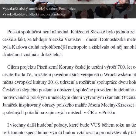
Vysokoškolský umělecký soubor Pardubice
Vysokoškolský umělecký soubor Pardubice
Polská spoluúčast není náhodná. Knížectví Slezské bylo jednou z
české a fakt, že tehdejší Slezská Vratislav – dnešní Dolnoslezská me
byla Karlova druhá nejoblíbenější metropole a získávala od něj mnohá 
skutečnost známá a doložitelná.
Cílem projektu Píseň zemí Koruny české je uctění výročí 700. let o
císaře Karla IV., rozšíření povědomí širší veřejnosti o Wroclawském t
města evropské kultury 2016, udržení a rozšíření spolupráce dvou kol
Českého) stejného poslání a obsazení, společné provedení hudebního 
motivovaného polským uměleckým dílem výtvarným (kantátu Otčenáš
Janáček inspirovaný obrazy polského malíře Jósefa Meciny-Krzesze) 
společných pořadů na zajímavých místech v ČR a v Polsku.
I všechny další hudební pořady, které bude VUS během roku na ú
se k tomuto speciálnímu výročí budou vztahovat a pro návštěvníky tak