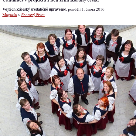
Vojtěch Záleský (redakčně upraveno)
, pondělí 1. února 2016
Magazín
>
Sborový život