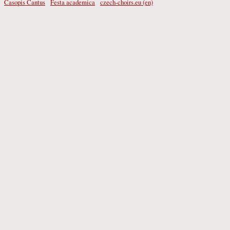
Časopis Cantus
Festa academica
czech-choirs.eu (en)