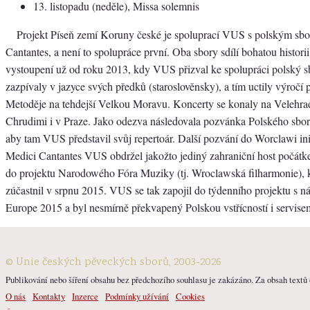
13. listopadu (neděle), Missa solemnis
Projekt Píseň zemí Koruny české je spoluprací VUS s polským sb
Cantantes, a není to spolupráce první. Oba sbory sdílí bohatou histori
vystoupení už od roku 2013, kdy VUS přizval ke spolupráci polský s
zazpívaly v jazyce svých předků (staroslověnsky), a tím uctily výročí 
Metoděje na tehdejší Velkou Moravu. Koncerty se konaly na Velehrad
Chrudimi i v Praze. Jako odezva následovala pozvánka Polského sbo
aby tam VUS představil svůj repertoár. Další pozvání do Worclawi i
Medici Cantantes VUS obdržel jakožto jediný zahraniční host počátk
do projektu Narodowého Fóra Muziky (tj. Wroclawská filharmonie),
zúčastnil v srpnu 2015. VUS se tak zapojil do týdenního projektu s 
Europe 2015 a byl nesmírně překvapený Polskou vstřícností i servise
© Unie českých pěveckých sborů, 2003-2026
Publikování nebo šíření obsahu bez předchozího souhlasu je zakázáno. Za obsah textů o
O nás
Kontakty
Inzerce
Podmínky užívání
Cookies