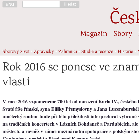
Hledat
ENG
Čes
Magazín
Sbory
Sborový život
•
Zprávičky
•
Zahraničí
•
Studie a recenze
•
Historie
•
Rok 2016 se ponese ve zna
vlasti
V roce 2016 vzpomeneme 700 let od narození Karla IV., českého k
Svaté říše římské, syna Elišky Přemyslovny a Jana Lucemburské
umělecký soubor bude při této příležitosti interpretovat vybrané s
na tradičních koncertech v Lázních Bohdaneč a Pardubicích, ale 
městech, a rovněž v rámci mezinárodní spolupráce s polským sb
Cantantes v projektu Píseň zemí Koruny české.