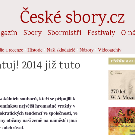
České sbory.cz
gazín
Sbory
Sbormistři
Festivaly
O n
ie a recenze
•
Historie
•
Naši skladatelé
•
Názory
•
Videoarchiv
j! 2014 již tuto
Přečtěte si da
okálních souborů, kteří se připojili k
omínkou největší hromadné vraždy v
okratických tendencí ve společnosti, ve
hny občany naší země na náměstí i jiná
e odehrávat.