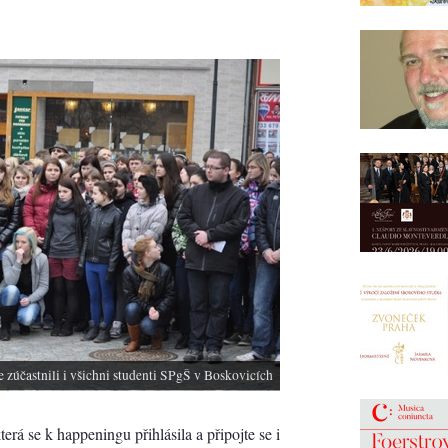
zúčastnili i všichni studenti SPgŠ v Boskovicích
která se k happeningu přihlásila a připojte se i