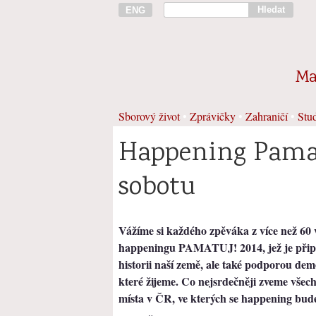
Hledat
ENG
Ma
Sborový život
•
Zprávičky
•
Zahraničí
•
Stud
Happening Pamatu
sobotu
Vážíme si každého zpěváka z více než 60 v
happeningu PAMATUJ! 2014, jež je přip
historii naší země, ale také podporou dem
které žijeme. Co nejsrdečněji zveme všec
místa v ČR, ve kterých se happening bud