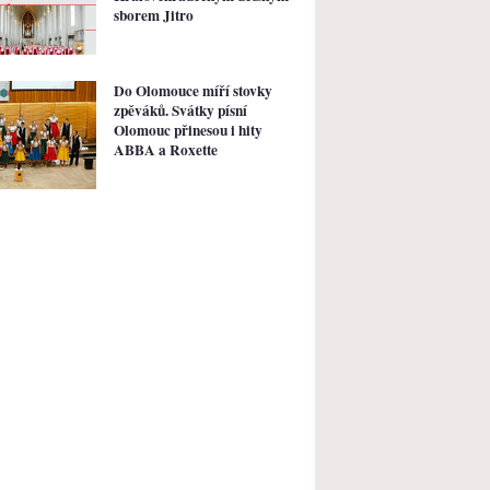
sborem Jitro
Do Olomouce míří stovky
zpěváků. Svátky písní
Olomouc přinesou i hity
ABBA a Roxette