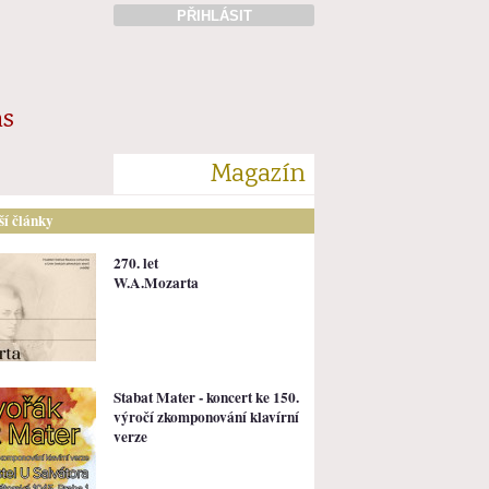
PŘIHLÁSIT
ás
Magazín
lší články
270. let
W.A.Mozarta
Stabat Mater - koncert ke 150.
výročí zkomponování klavírní
verze