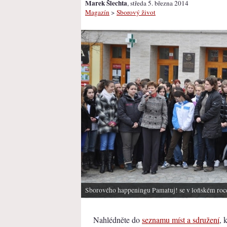
Marek Šlechta
, středa 5. března 2014
Magazín
>
Sborový život
Sborového happeningu Pamatuj! se v loňském roce 
Nahlédněte do
seznamu míst a sdružení
, 