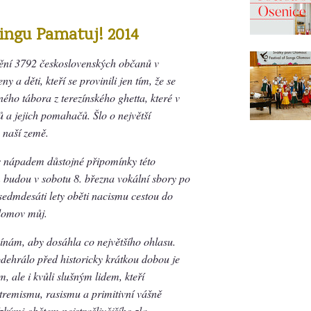
ingu Pamatuj! 2014
dění 3792 československých občanů v
a děti, kteří se provinili jen tím, že se
ného tábora z terezínského ghetta, které v
 a jejich pomahačů. Šlo o největší
 naší země.
 s nápadem důstojné připomínky této
budou v sobotu 8. března vokální sbory po
d sedmdesáti lety oběti nacismu cestou do
domov můj.
mínám, aby dosáhla co největšího ohlasu.
odehrálo před historicky krátkou dobou je
m, ale i kvůli slušným lidem, kteří
tremismu, rasismu a primitivní vášně
kými obětem nejstrašlivějšího zla