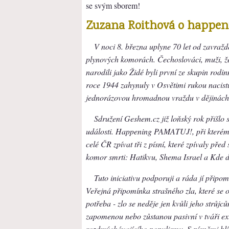
se svým sborem!
Zuzana Roithová o happen
V noci 8. března uplyne 70 let od zavraž
plynových komorách. Čechoslováci, muži, ženy 
narodili jako Židé byli první ze skupin rodin
roce 1944 zahynuly v Osvětimi rukou nacistů
jednorázovou hromadnou vraždu v dějinách
Sdružení Geshem.cz již loňský rok přišlo
události. Happening PAMATUJ!, při kterém 
celé ČR zpívat tři z písní, které zpívaly pře
komor smrti: Hatikvu, Shema Israel a Kde 
Tuto iniciativu podporuji a ráda jí připo
Veřejná připomínka strašného zla, které se 
potřeba - zlo se neděje jen kvůli jeho strůjců
zapomenou nebo zůstanou pasivní v tváři ex
rozdmýchávajícího populismu. S písněmi blíz