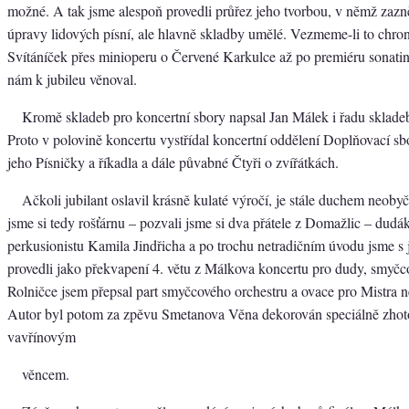
možné. A tak jsme alespoň provedli průřez jeho tvorbou, v němž zazn
úpravy lidových písní, ale hlavně skladby umělé. Vezmeme-li to chro
Svítáníček přes minioperu o Červené Karkulce až po premiéru sonatin
nám k jubileu věnoval.
Kromě skladeb pro koncertní sbory napsal Jan Málek i řadu skladeb
Proto v polovině koncertu vystřídal koncertní oddělení Doplňovací sbo
jeho Písničky a říkadla a dále půvabné Čtyři o zvířátkách.
Ačkoli jubilant oslavil krásně kulaté výročí, je stále duchem neobyč
jsme si tedy rošťárnu – pozvali jsme si dva přátele z Domažlic – dud
perkusionistu Kamila Jindřicha a po trochu netradičním úvodu jsme s 
provedli jako překvapení 4. větu z Málkova koncertu pro dudy, smyčco
Rolničce jsem přepsal part smyčcového orchestru a ovace pro Mistra n
Autor byl potom za zpěvu Smetanova Věna dekorován speciálně zho
vavřínovým
věncem.