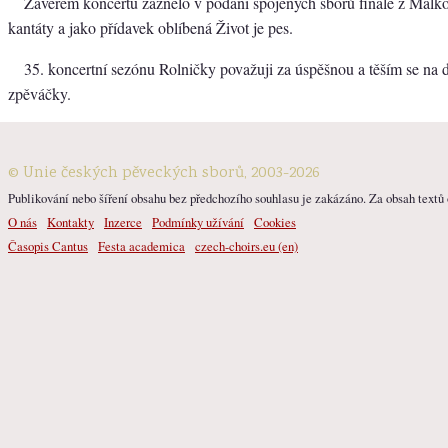
Závěrem koncertu zaznělo v podání spojených sborů finále z Mál
kantáty a jako přídavek oblíbená Život je pes.
35. koncertní sezónu Rolničky považuji za úspěšnou a těším se na d
zpěváčky.
© Unie českých pěveckých sborů, 2003-2026
Publikování nebo šíření obsahu bez předchozího souhlasu je zakázáno. Za obsah textů o
O nás
Kontakty
Inzerce
Podmínky užívání
Cookies
Časopis Cantus
Festa academica
czech-choirs.eu (en)