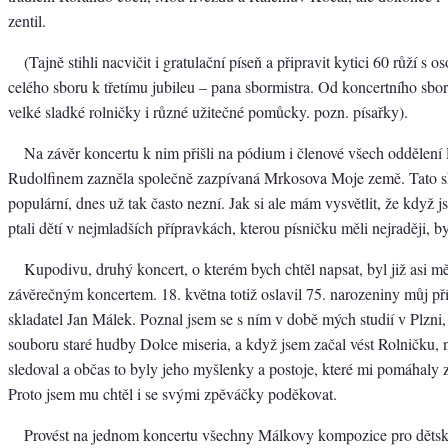
zentil.
(Tajně stihli nacvičit i gratulační píseň a připravit kytici 60 růží s
celého sboru k třetímu jubileu – pana sbormistra. Od koncertního sbo
velké sladké rolničky i různé užitečné pomůcky. pozn. písařky).
Na závěr koncertu k nim přišli na pódium i členové všech oddělení
Rudolfinem zazněla společně zazpívaná Mrkosova Moje země. Tato sk
populární, dnes už tak často nezní. Jak si ale mám vysvětlit, že když 
ptali dětí v nejmladších přípravkách, kterou písničku měli nejraději, by
Kupodivu, druhý koncert, o kterém bych chtěl napsat, byl již asi m
závěrečným koncertem. 18. května totiž oslavil 75. narozeniny můj pří
skladatel Jan Málek. Poznal jsem se s ním v době mých studií v Plzni,
souboru staré hudby Dolce miseria, a když jsem začal vést Rolničku
sledoval a občas to byly jeho myšlenky a postoje, které mi pomáhaly zv
Proto jsem mu chtěl i se svými zpěváčky poděkovat.
Provést na jednom koncertu všechny Málkovy kompozice pro dětsk