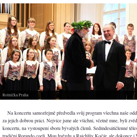
Rolnička Praha
Na koncertu samozřejmě předvedla svůj program všechna naše oddě
za jejich dobrou práci. Nejvíce jsme ale všichni, včetně mne, byli zvě
koncertu, na vystoupení sboru bývalých členů. Sedmdesátičlenné těle
tradiční Rorando coeli, Mou hvězdu a Raichlův Kočár, ale dokonce i 