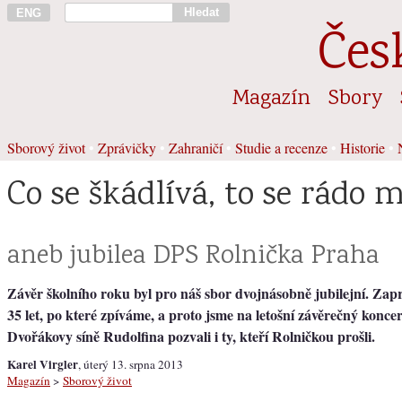
Hledat
ENG
Čes
Magazín
Sbory
Sborový život
•
Zprávičky
•
Zahraničí
•
Studie a recenze
•
Historie
•
Co se škádlívá, to se rádo 
aneb jubilea DPS Rolnička Praha
Závěr školního roku byl pro náš sbor dvojnásobně jubilejní. Zapr
35 let, po které zpíváme, a proto jsme na letošní závěrečný koncer
Dvořákovy síně Rudolfina pozvali i ty, kteří Rolničkou prošli.
Karel Virgler
, úterý 13. srpna 2013
Magazín
>
Sborový život