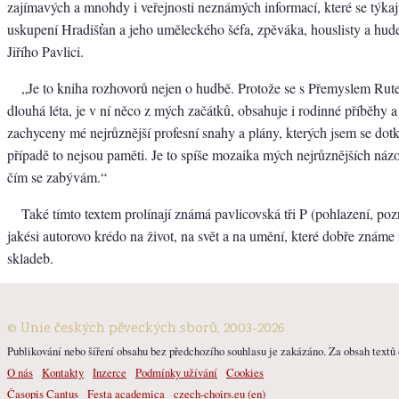
zajímavých a mnohdy i veřejnosti neznámých informací, které se týka
uskupení Hradišťan a jeho uměleckého šéfa, zpěváka, houslisty a hud
Jiřího Pavlici.
„Je to kniha rozhovorů nejen o hudbě. Protože se s Přemyslem Ru
dlouhá léta, je v ní něco z mých začátků, obsahuje i rodinné příběhy a
zachyceny mé nejrůznější profesní snahy a plány, kterých jsem se do
případě to nejsou paměti. Je to spíše mozaika mých nejrůznějších názo
čím se zabývám.“
Také tímto textem prolínají známá pavlicovská tři P (pohlazení, pozn
jakési autorovo krédo na život, na svět a na umění, které dobře známe 
skladeb.
© Unie českých pěveckých sborů, 2003-2026
Publikování nebo šíření obsahu bez předchozího souhlasu je zakázáno. Za obsah textů o
O nás
Kontakty
Inzerce
Podmínky užívání
Cookies
Časopis Cantus
Festa academica
czech-choirs.eu (en)