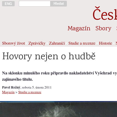
Hledat
ENG
Čes
Magazín
Sbory
Sborový život
•
Zprávičky
•
Zahraničí
•
Studie a recenze
•
Historie
•
Hovory nejen o hudbě
Na sklonku minulého roku připravilo nakladatelství Vyšehrad vy
zajímavého titulu.
Pavel Režný
, sobota 5. února 2011
Magazín
>
Studie a recenze