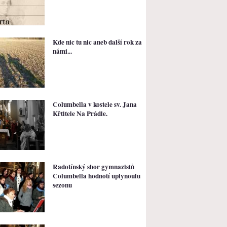
Kde nic tu nic aneb další rok za
námi...
Columbella v kostele sv. Jana
Křtitele Na Prádle.
Radotínský sbor gymnazistů
Columbella hodnotí uplynoulu
sezonu