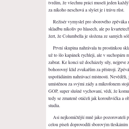
tvrdím, že všechnu práci museli jeden každý
za nikoho neschová a slyšet je i trávu růst.
Režisér vymyslel pro sborového zpěváka ne
skladbu nikoliv po hlasech, ale po kvartetec
žert, že Columbella je složena ze samých sól
První skupina nahrávala tu prostinkou skla
už to šlo kapánek rychleji, ale v suchopáru m
zabrat. Ke konci už docházely síly, nejprve 
bohorovný klid zvukařům za přístroji. Zpěv
uspořádáním nahrávací místnosti. Nevěděli
umístěnou za svými zády a mikrofonem stojíc
GOP, super slušně vychovaní, vědí, že komuni
tedy se zmateně otáčeli jak korouhvička a o
studia.
Asi nejkomičtější mně jako pozorovateli 
celou píseň doprovodili sborovým tleskáním 