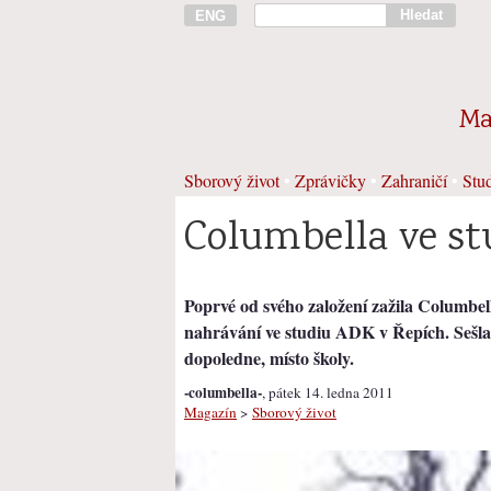
Hledat
ENG
Ma
Sborový život
•
Zprávičky
•
Zahraničí
•
Stud
Columbella ve st
Poprvé od svého založení zažila Columbel
nahrávání ve studiu ADK v Řepích. Sešla
dopoledne, místo školy.
-columbella-
, pátek 14. ledna 2011
Magazín
>
Sborový život