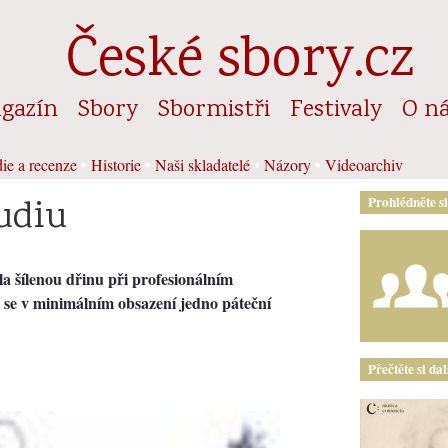
České sbory.cz
gazín
Sbory
Sbormistři
Festivaly
O n
ie a recenze
•
Historie
•
Naši skladatelé
•
Názory
•
Videoarchiv
udiu
Prohlédněte s
la šílenou dřinu při profesionálním
 se v minimálním obsazení jedno páteční
Přečtěte si da