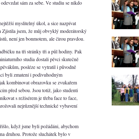
 odevzdat sám za sebe. Ve studiu se nikdo
jtěžší myslitelný úkol, a sice nazpívat
h Zjistila jsem, že můj obvyklý moderátorský
istů, není jen bonmotem, ale čirou pravdou.
dbičku na tři stránky tři a půl hodiny. Pak
iniaturního studia dostali pěvci skutečně
zpěvákům, posléze se vytratil i původně
áci byli zmatení i podivuhodným
, jak kombinovat obrazovku se zvukařem
ím před sebou. Jsou totiž, jako studenti
kovat s režisérem je třeba face to face,
hrožovali nejrůznější technické vybavení
přišlo, když jsme byli požádáni, abychom
na druhou. Protože sluchátek bylo v