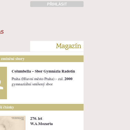
PŘIHLÁSIT
ás
Magazín
i zmíněné sbory
Columbella – Sbor Gymnázia Radotín
2000
Praha (Hlavní město Praha) – zal.
gymnaziální smíšený sbor
lší články
270. let
W.A.Mozarta