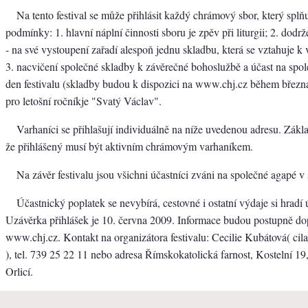
Na tento festival se může přihlásit každý chrámový sbor, který splň
podmínky: 1. hlavní náplní činnosti sboru je zpěv při liturgii; 2. dodrž
- na své vystoupení zařadí alespoň jednu skladbu, která se vztahuje 
3. nacvičení společné skladby k závěrečné bohoslužbě a účast na spo
den festivalu (skladby budou k dispozici na www.chj.cz během břez
pro letošní ročníkje "Svatý Václav".
Varhaníci se přihlašují individuálně na níže uvedenou adresu. Zák
že přihlášený musí být aktivním chrámovým varhaníkem.
Na závěr festivalu jsou všichni účastníci zváni na společné agapé v 
Účastnický poplatek se nevybírá, cestovné i ostatní výdaje si hradí 
Uzávěrka přihlášek je 10. června 2009. Informace budou postupně d
www.chj.cz. Kontakt na organizátora festivalu: Cecilie Kubátová( ci
), tel. 739 25 22 11 nebo adresa Římskokatolická farnost, Kostelní 19
Orlicí.