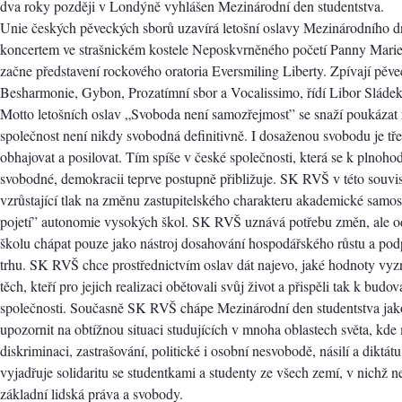
dva roky později v Londýně vyhlášen Mezinárodní den studentstva.
Unie českých pěveckých sborů uzavírá letošní oslavy Mezinárodního d
koncertem ve strašnickém kostele Neposkvrněného početí Panny Marie
začne představení rockového oratoria Eversmiling Liberty. Zpívají pěv
Besharmonie, Gybon, Prozatímní sbor a Vocalissimo, řídí Libor Sládek
Motto letošních oslav „Svoboda není samozřejmost” se snaží poukázat 
společnost není nikdy svobodná definitivně. I dosaženou svobodu je t
obhajovat a posilovat. Tím spíše v české společnosti, která se k plnohod
svobodné, demokracii teprve postupně přibližuje. SK RVŠ v této souvis
vzrůstající tlak na změnu zastupitelského charakteru akademické samo
pojetí” autonomie vysokých škol. SK RVŠ uznává potřebu změn, ale 
školu chápat pouze jako nástroj dosahování hospodářského růstu a po
trhu. SK RVŠ chce prostřednictvím oslav dát najevo, jaké hodnoty vyzn
těch, kteří pro jejich realizaci obětovali svůj život a přispěli tak k bud
společnosti. Současně SK RVŠ chápe Mezinárodní den studentstva jako 
upozornit na obtížnou situaci studujících v mnoha oblastech světa, kde 
diskriminaci, zastrašování, politické i osobní nesvobodě, násilí a diktá
vyjadřuje solidaritu se studentkami a studenty ze všech zemí, v nichž 
základní lidská práva a svobody.