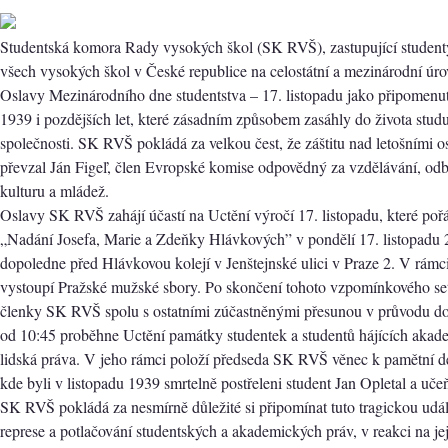
Studentská komora Rady vysokých škol (SK RVŠ), zastupující student
všech vysokých škol v České republice na celostátní a mezinárodní úro
Oslavy Mezinárodního dne studentstva – 17. listopadu jako připomenutí
1939 i pozdějších let, které zásadním způsobem zasáhly do života studu
společnosti. SK RVŠ pokládá za velkou čest, že záštitu nad letošními o
převzal Ján Figeľ, člen Evropské komise odpovědný za vzdělávání, od
kulturu a mládež.
Oslavy SK RVŠ zahájí účastí na Uctění výročí 17. listopadu, které po
„Nadání Josefa, Marie a Zdeňky Hlávkových” v pondělí 17. listopadu 
dopoledne před Hlávkovou kolejí v Jenštejnské ulici v Praze 2. V rámc
vystoupí Pražské mužské sbory. Po skončení tohoto vzpomínkového set
členky SK RVŠ spolu s ostatními zúčastněnými přesunou v průvodu do 
od 10:45 proběhne Uctění památky studentek a studentů hájících aka
lidská práva. V jeho rámci položí předseda SK RVŠ věnec k pamětní de
kde byli v listopadu 1939 smrtelně postřeleni student Jan Opletal a uč
SK RVŠ pokládá za nesmírně důležité si připomínat tuto tragickou udál
represe a potlačování studentských a akademických práv, v reakci na jej