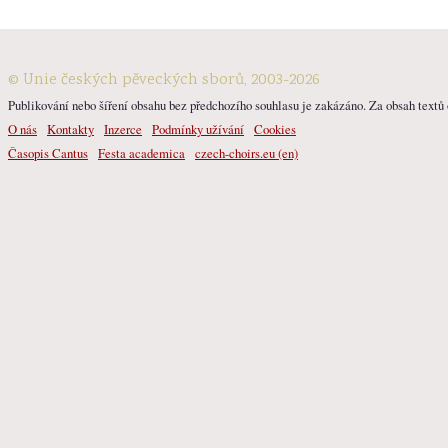
© Unie českých pěveckých sborů, 2003-2026
Publikování nebo šíření obsahu bez předchozího souhlasu je zakázáno. Za obsah textů o
O nás
Kontakty
Inzerce
Podmínky užívání
Cookies
Časopis Cantus
Festa academica
czech-choirs.eu (en)