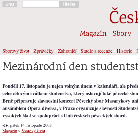
Hledat
ENG
Čes
Magazín
Sbory
Sborový život
•
Zprávičky
•
Zahraničí
•
Studie a recenze
•
Historie
•
Mezinárodní den students
Pondělí 17. listopadu je nejen volným dnem v kalendáři, ale před
celosvětovým svátkem studenstva, který oslavují také pěvecké sbo
Brně připravuje slavnostní koncert Pěvecký sbor Masarykovy univ
ansámblem Opera diversa, v Praze organizuje slavnosti Studen
vysokých škol ve spolupráci s Unií českých pěveckých sborů.
-cs-
, pátek 14. listopadu 2008
Magazín
>
Sborový život