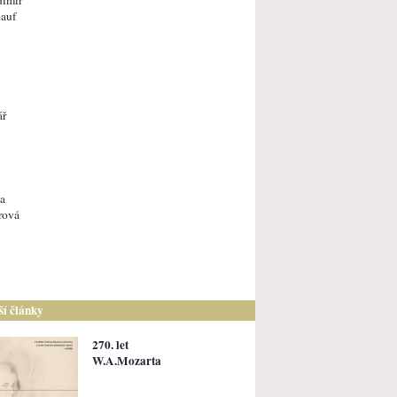
auf
ář
a
rová
lší články
270. let
W.A.Mozarta