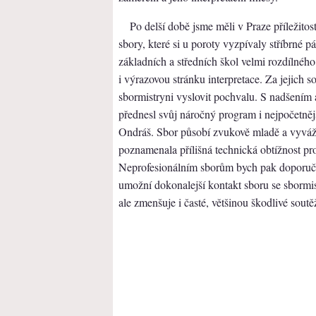
Po delší době jsme měli v Praze příležitos
sbory, které si u poroty vyzpívaly stříbrné
základních a středních škol velmi rozdílné
i výrazovou stránku interpretace. Za jejich 
sbormistryni vyslovit pochvalu. S nadšením 
přednesl svůj náročný program i nejpočetněj
Ondráš. Sbor působí zvukově mladě a vyváže
poznamenala přílišná technická obtížnost pro
Neprofesionálním sborům bych pak doporučov
umožní dokonalejší kontakt sboru se sbormist
ale zmenšuje i časté, většinou škodlivé soutě