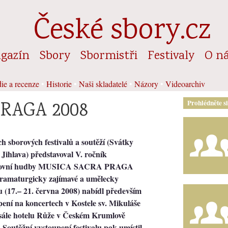
České sbory.cz
gazín
Sbory
Sbormistři
Festivaly
O n
ie a recenze
•
Historie
•
Naši skladatelé
•
Názory
•
Videoarchiv
RAGA 2008
Prohlédněte s
 sborových festivalů a soutěží (Svátky
Jihlava) představoval V. ročník
duchovní hudby MUSICA SACRA PRAGA
 dramaturgicky zajímavé a umělecky
(17.– 21. června 2008) nabídl především
ní na koncertech v Kostele sv. Mikuláše
 sále hotelu Růže v Českém Krumlově
outěžní vystoupení festivalu pak umístil