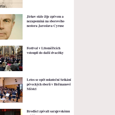
Jirkov stále žije zpěvem a
nezapomíná na sborového
nestora Jaroslava Cyruse
Festival v Litoměřicích
vstoupil do další dvacítky
Letos se opět uskuteční Setkání
pěveckých sborů v Heřmanově
Městci
Broďáci zpívali sarajevskému