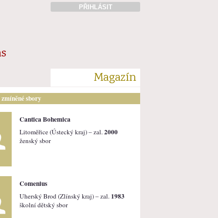
PŘIHLÁSIT
ás
Magazín
i zmíněné sbory
Cantica Bohemica
2000
Litoměřice (Ústecký kraj) – zal.
ženský sbor
Comenius
1983
Uherský Brod (Zlínský kraj) – zal.
školní dětský sbor