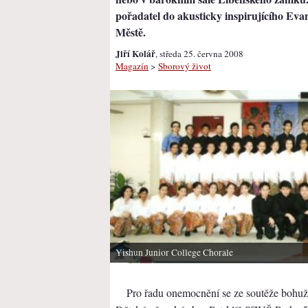
pořadatel do akusticky inspirujícího Eva
Městě.
Jiří Kolář
, středa 25. června 2008
Magazín
>
Sborový život
Yishun Junior College Chorale
Pro řadu onemocnění se ze soutěže bohuže