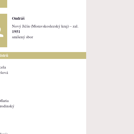
Ondráš
Nový Jičín (Moravskoslezský kraj) – zal.
1951
smíšený sbor
istrů
cela
ešová
Maria
rodinský
dimír