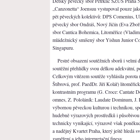
Dětský pěvecký sbor Petrklíč SZUŠ Praha 5
„Canzonetta“ Joensuu vystupoval pouze jako 
pět pěveckých kolektivů: DPS Comenius, U
pěvecký sbor Ondráš, Nový Jičín (Eva Zboř
sbor Cantica Bohemica, Litoměřice (Vladimí
mládežnický smíšený sbor Yishun Junior Co
Singapuru.
Pestré obsazení soutěžních sborů i velmi d
soutěžní přehlídky svou délkou adekvátní, p
Celkovým vítězem soutěže vyhlásila porota 
Štíbrová, prof. PaedDr. Jiří Kolář) litoměři
kontrastním programu (G. Croce: Cantate D
omnes, Z. Pololáník: Laudate Dominum, J. 
výbornou pěveckou kulturou i technikou, sp
hudebně výrazových prostředků i působivou 
technicky vynikající, výrazově však poněk
a nadějný Kvartet Praha, který ještě hledá 
zaměření a jeho interpretační finesy.