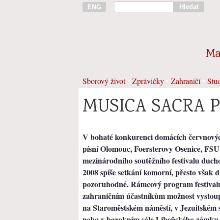
Hledat
ENG
Ma
Sborový život
•
Zprávičky
•
Zahraničí
•
Stud
MUSICA SACRA P
V bohaté konkurenci domácích červnových
písní Olomouc, Foersterovy Osenice, FSU 
mezinárodního soutěžního festivalu 
2008 spíše setkání komorní, přesto však
pozoruhodné. Rámcový program festivalu 
zahraničním účastníkům možnost vystoupe
na Staroměstském náměstí, v Jezuitském
nebo v barokním sále Libeňského zámku. S