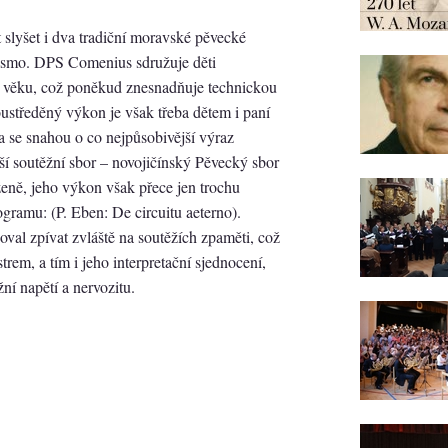
t slyšet i dva tradiční moravské pěvecké
 pásmo. DPS Comenius sdružuje děti
ho věku, což poněkud znesnadňuje technickou
soustředěný výkon je však třeba dětem i paní
a se snahou o co nejpůsobivější výraz
ší soutěžní sbor – novojičínský Pěvecký sbor
ně, jeho výkon však přece jen trochu
gramu: (P. Eben: De circuitu aeterno).
al zpívat zvláště na soutěžích zpaměti, což
rem, a tím i jeho interpretační sjednocení,
žní napětí a nervozitu.