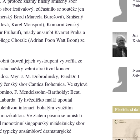
. A protože známý finský smíšený sbor
Früh
sbor festivalový, zúčastnilo se soutěže jen
herský Brod (Marcela Burešová), Smíšený
ilová, Karel Monsport), Komorní ženský
r Frühauf), mladý ansámbl Kvartet Praha a
Jiří
llege Chorale (Adrian Poon Watt Boon) ze
Kol
obrá úroveň jejich vystoupení vytvořila ze
osluchačsky velmi atraktivní koncert.
Ivan
(doc. Mgr. J. M. Dobrodinský, PaedDr. I.
Štíb
cký ženský sbor Cantica Bohemica. Ve stylově
omino, F. Mendelssohn–Bartholdy: Beati
Laburda: Ty hvězdičko malá) upoutal
olehlivou intonací, bohatým využitím
Přečtěte si da
muzikalitou. Ve zlatém pásmu se umístil i
ud monotónní singapurský mládežnický sbor
své typicky ansámblové dramaturgické