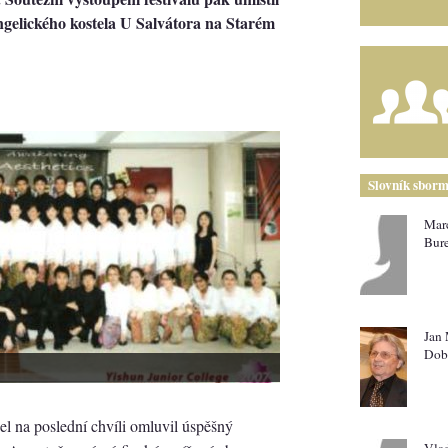
ngelického kostela U Salvátora na Starém
Slovník sborm
Mar
Bur
Jan 
Dob
l na poslední chvíli omluvil úspěšný
Vla