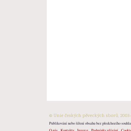
© Unie českých pěveckých sborů, 2003
Publikování nebo šíření obsahu bez předchozího souhlas
O nás
Kontakty
Inzerce
Podmínky užívání
Cooki