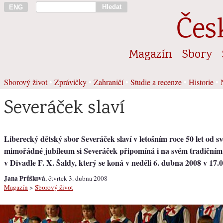
Hledat
ENG
Čes
Magazín
Sbory
Sborový život
•
Zprávičky
•
Zahraničí
•
Studie a recenze
•
Historie
•
Severáček slaví
Liberecký dětský sbor Severáček slaví v letošním roce 50 let od sv
mimořádné jubileum si Severáček připomíná i na svém tradiční
v Divadle F. X. Šaldy, který se koná v neděli 6. dubna 2008 v 17.
Jana Průšková
, čtvrtek 3. dubna 2008
Magazín
>
Sborový život