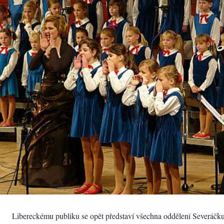
Libereckému publiku se opět představí všechna oddělení Severáčk