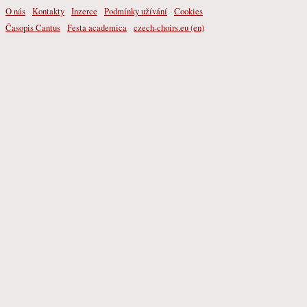
O nás
Kontakty
Inzerce
Podmínky užívání
Cookies
Časopis Cantus
Festa academica
czech-choirs.eu (en)