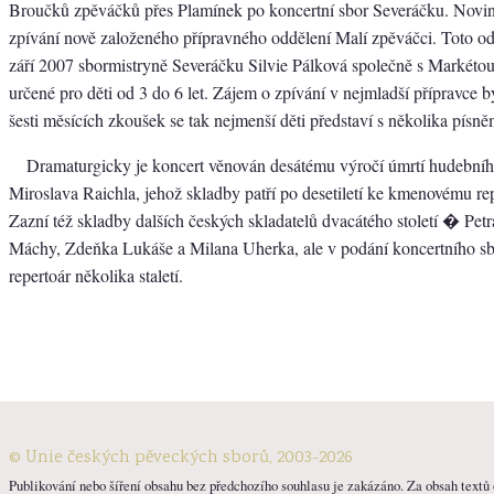
Broučků zpěváčků přes Plamínek po koncertní sbor Severáčku. Novi
zpívání nově založeného přípravného oddělení Malí zpěváčci. Toto odd
září 2007 sbormistryně Severáčku Silvie Pálková společně s Markétou
určené pro děti od 3 do 6 let. Zájem o zpívání v nejmladší přípravce
šesti měsících zkoušek se tak nejmenší děti představí s několika písněm
Dramaturgicky je koncert věnován desátému výročí úmrtí hudebníh
Miroslava Raichla, jehož skladby patří po desetiletí ke kmenovému re
Zazní též skladby dalších českých skladatelů dvacátého století � Pe
Máchy, Zdeňka Lukáše a Milana Uherka, ale v podání koncertního sb
repertoár několika staletí.
© Unie českých pěveckých sborů, 2003-2026
Publikování nebo šíření obsahu bez předchozího souhlasu je zakázáno. Za obsah textů o