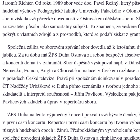
Jaromír Richter. Od roku 1989 sbor vede doc. Pavel Režný, který půs
hudební výchovy Pedagogické fakulty Univerzity Palackého v Olomou
sboru získala své pěvecké dovednosti v Ostravském dětském sboru. 
zřizovatele, působí jako samostatný subjekt. To znamená, že veškeré 
pokrýt z vlastních zdrojů a z prostředků, které se podaří získat z gran
Společná záliba ve sborovém zpívání sbor dovedla až k letošnímu d
jubileu. Za tu dobu má ŽPS Duha Ostrava za sebou bezpočet absolvo
a koncertů doma i v zahraničí. Sbor úspěšně vystupoval např. v Dáns
Německu, Francii, Anglii a Chorvatsku, natáčel v Českém rozhlase a
v pořadech České televize. Právě při společném účinkování v pořade
ČT Naděždy Urbáškové se Duha přímo seznámila s tvorbou jednoho 
skladatelů a interpretů současnosti – Jiřím Pavlicou. Výsledkem pak j
Pavlicových skladeb a úprav v repertoáru sboru.
ŽPS Duha na tento výjimečný koncert pozval i své bývalé členky, k
v první části koncertu. Repertoár první části koncertu byl tvořen výb
různých hudebních epoch i žánrů. Předpokládaným vyvrcholením kon
společné provedení skladeb ŽPS Duha Ostrava a cimbálovou muzikou 