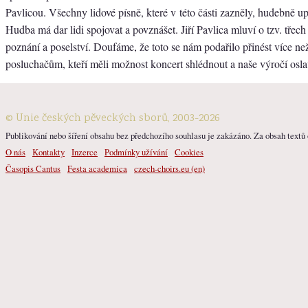
Pavlicou. Všechny lidové písně, které v této části zazněly, hudebně upr
Hudba má dar lidi spojovat a povznášet. Jiří Pavlica mluví o tzv. třech
poznání a poselství. Doufáme, že toto se nám podařilo přinést více ne
posluchačům, kteří měli možnost koncert shlédnout a naše výročí osla
© Unie českých pěveckých sborů, 2003-2026
Publikování nebo šíření obsahu bez předchozího souhlasu je zakázáno. Za obsah textů o
O nás
Kontakty
Inzerce
Podmínky užívání
Cookies
Časopis Cantus
Festa academica
czech-choirs.eu (en)