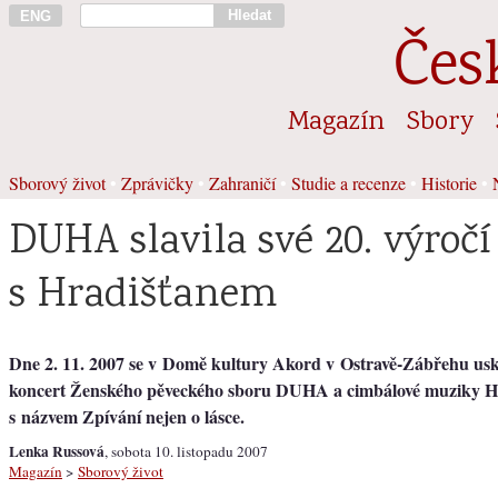
Hledat
ENG
Čes
Magazín
Sbory
Sborový život
•
Zprávičky
•
Zahraničí
•
Studie a recenze
•
Historie
•
DUHA slavila své 20. výročí
s Hradišťanem
Dne 2. 11. 2007 se v Domě kultury Akord v Ostravě-Zábřehu usk
koncert Ženského pěveckého sboru DUHA a cimbálové muziky H
s názvem Zpívání nejen o lásce.
Lenka Russová
, sobota 10. listopadu 2007
Magazín
>
Sborový život