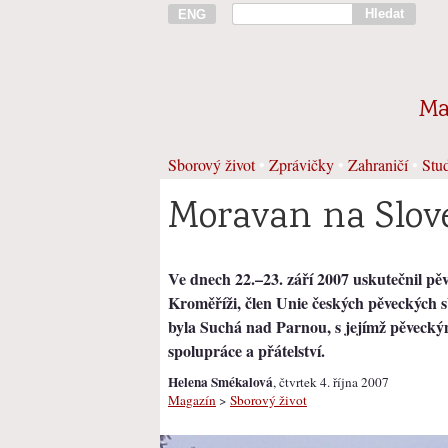
Hledat
ENG
Ma
Sborový život
•
Zprávičky
•
Zahraničí
•
Stud
Moravan na Slov
Ve dnech 22.–23. září 2007 uskutečnil 
Kroměříži, člen Unie českých pěveckých s
byla Suchá nad Parnou, s jejímž pěvecký
spolupráce a přátelství.
Helena Smékalová
, čtvrtek 4. října 2007
Magazín
>
Sborový život