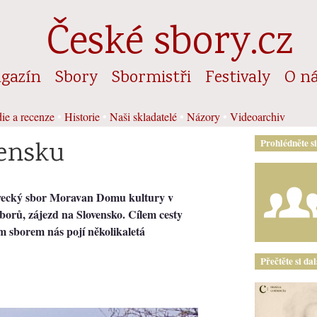
České sbory.cz
gazín
Sbory
Sbormistři
Festivaly
O n
ie a recenze
•
Historie
•
Naši skladatelé
•
Názory
•
Videoarchiv
ensku
Prohlédněte s
pěvecký sbor Moravan Domu kultury v
borů, zájezd na Slovensko. Cílem cesty
m sborem nás pojí několikaletá
Přečtěte si da