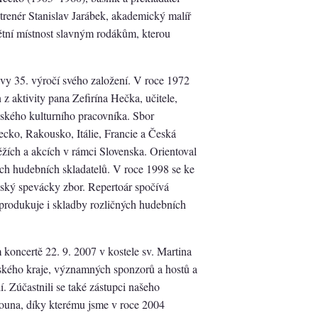
 trenér Stanislav Jarábek, akademický malíř
ětní místnost slavným rodákům, kterou
vy 35. výročí svého založení. V roce 1972
z aktivity pana Zefirína Hečka, učitele,
nského kulturního pracovníka. Sbor
cko, Rakousko, Itálie, Francie a Česká
ěžích a akcích v rámci Slovenska. Orientoval
ách hudebních skladatelů. V roce 1998 se ke
vský spevácky zbor. Repertoár spočívá
produkuje i skladby rozličných hudebních
koncertě 22. 9. 2007 v kostele sv. Martina
vského kraje, významných sponzorů a hostů a
í. Zúčastnili se také zástupci našeho
ouna, díky kterému jsme v roce 2004