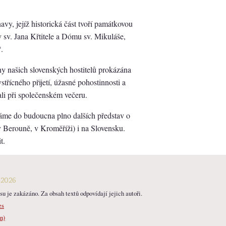
vy, jejíž historická část tvoří památkovou
ly sv. Jana Křtitele a Dómu sv. Mikuláše,
.
ny našich slovenských hostitelů prokázána
třícného přijetí, úžasné pohostinnosti a
ali při společenském večeru.
áme do budoucna plno dalších představ o
 Berouně, v Kroměříži) i na Slovensku.
t.
-2026
u je zakázáno. Za obsah textů odpovídají jejich autoři.
es
n)