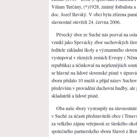
Viliam Turčány, (*)1928, známý fotbalista a
doc. Jozef Ilavský. V obci byla zřízena pam
slavnostně otevřeli 24. června 2006.
Pěvecký sbor ze Suché nás pozval na osla
vznikl jako Spevácky zbor suchovských žien 
ředitele základní školy a významného slove
vystupoval v různých zemích Evropy ( Něme
republika) a účinkoval na nejrůznějších sout
se hlavně na lidové slovenské písně v úprav
sboru přidalo 10 mužů a přijal název Sucho
především v provádění duchovní hudby, ale 
skladatelů a lidové písně.
Oba naše sbory vystoupily na slavnostním 
v Suché za účasti představitelů obce i Trna
za velkého zájmu veřejnosti ze širokého okol
společného partnerského sboru Slavoš z Ber