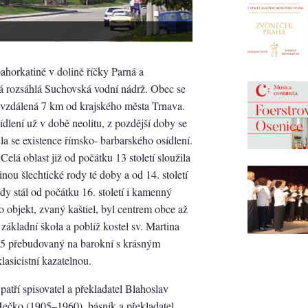
horkatině v dolině říčky Parná a
á rozsáhlá Suchovská vodní nádrž. Obec se
vzdálená 7 km od krajského města Trnava.
dlení už v době neolitu, z pozdější doby se
a se existence římsko- barbarského osídlení.
Celá oblast již od počátku 13 století sloužila
inou šlechtické rody té doby a od 14. století
dy stál od počátku 16. století i kamenný
 objekt, zvaný kaštiel, byl centrem obce až
í základní škola a poblíž kostel sv. Martina
35 přebudovaný na barokní s krásným
sicistní kazatelnou.
atří spisovatel a překladatel Blahoslav
Hečko (1905–1960), básník a překladatel