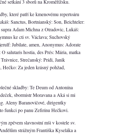
ečné setkání 3 sborů na Kroměřížsku.
dby, které patří ke kmenovému repertoáru
káš: Sanctus, Bortnianský: Son, Beichteler:
o supra Adam Michna z Otradovic, Lukáš:
ymnus ke cti sv. Václava; Suchovský
jerulf: Jubilate, amen, Anonymus: Adorate
 O salutaris hostia, des Prés: Mária, matka
Trávnice, Strečanský: Prídi, Janik
e, Hečko: Za jeden krásný pohžad,
polečné skladby: Te Deum od Antonína
deček, sbormistr Moravana a Aká si mi
g. Aleny Baranovičové, dirigentky
uto funkci po panu Zefirínu Hečkovi.
ým zpěvem slavnostní mši v kostele sv.
. Andělům strážným Františka Kyseláka a