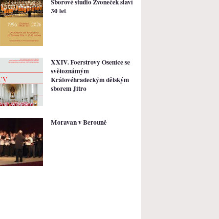
Sborové studio Zvoneček slaví
30 let
XXIV. Foerstrovy Osenice se
světoznámým
Královéhradeckým dětským
sborem Jitro
Moravan v Berouně