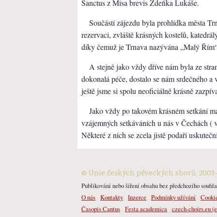
Sanctus z Misa brevis Zdeňka Lukáše.
Součástí zájezdu byla prohlídka města Trna
rezervaci, zvláště krásných kostelů, katedrá
díky čemuž je Trnava nazývána „Malý Řím“
A stejně jako vždy dříve nám byla ze stra
dokonalá péče, dostalo se nám srdečného a vs
ještě jsme si spolu neoficiálně krásně zazpív
Jako vždy po takovém krásném setkání m
vzájemných setkáváních u nás v Čechách ( v
Některé z nich se zcela jistě podaří uskutečni
© Unie českých pěveckých sborů, 2003
Publikování nebo šíření obsahu bez předchozího souhlas
O nás
Kontakty
Inzerce
Podmínky užívání
Cooki
Časopis Cantus
Festa academica
czech-choirs.eu (e