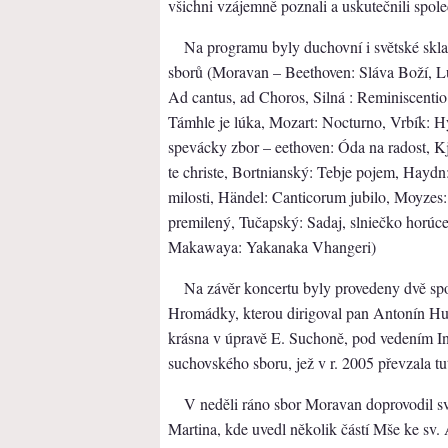
všichni vzájemně poznali a uskutečnili spol
Na programu byly duchovní i světské skla
sborů (Moravan – Beethoven: Sláva Boží, Lu
Ad cantus, ad Choros, Silná : Reminiscenti
Támhle je lúka, Mozart: Nocturno, Vrbík: H
spevácky zbor – eethoven: Óda na radost, K
te christe, Bortnianský: Tebje pojem, Haydn:
milosti, Händel: Canticorum jubilo, Moyzes: 
premilený, Tučapský: Sadaj, slniečko horúc
Makawaya: Yakanaka Vhangeri)
Na závěr koncertu byly provedeny dvě s
Hromádky, kterou dirigoval pan Antonín Hu
krásna v úpravě E. Suchoně, pod vedením In
suchovského sboru, jež v r. 2005 převzala t
V neděli ráno sbor Moravan doprovodil sv
Martina, kde uvedl několik částí Mše ke sv