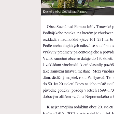
Kostel v obci Suchá nad Parnou.
Obec Suchá nad Parnou leží v Trnavské pa
Podhájského potoka, na kterém je zbudovan
rozkládá v nadmořské výšce 161–231 m. Je 
Podle archeologických nálezů se soudí na osí
vyskytly předměty paleontologické a potvrdil
Vznik samotné obce se datuje do 13. století. 
k zakládaní vinohradů, které vlastnily povětš
také zámožní trnavští měšťané. Mezi vinohra
dům, dědičný majetek rodu Palffyovců. Tento
do 50. let 20 století. Dnes na jeho místě stoj
původně gotický, později v letech 1699–17
dobovým oltářem sv. Jana Nepomuckého a kla
K nejznámějším rodákům obce 20. století p
Hečko (1915 - 2002 ), spisovatel František 