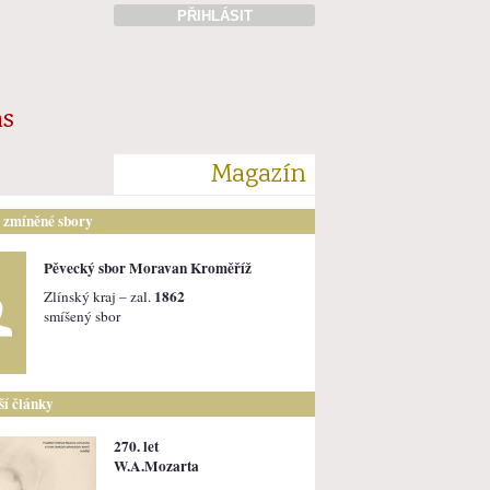
PŘIHLÁSIT
ás
Magazín
i zmíněné sbory
Pěvecký sbor Moravan Kroměříž
1862
Zlínský kraj – zal.
smíšený sbor
lší články
270. let
W.A.Mozarta