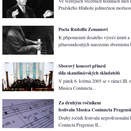
Ve včerejších večerních hodinách měli 
Pražského Hlaholu jedinečnou možnost 
Pocta Rudolfu Zemanovi
K připomenutí desátého výročí úmrtí a
pětaosmdesátých narozenin sbormistra
Sborový koncert přinesl
díla skandinávských skladatelů
V pátek 6. května 2005 se v rámci III. r
Musica Coniuncta...
Za druhým ročníkem
festivalu Musica Coniuncta Pragensi
Druhý ročník festivalu neprofesionáln
Coniucta Pragensis II...