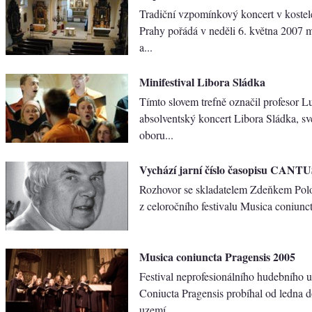
Tradiční vzpomínkový koncert v kostel
Prahy pořádá v neděli 6. května 2007 m
a...
Minifestival Libora Sládka
Tímto slovem trefně označil profesor 
absolventský koncert Libora Sládka, s
oboru...
Vychází jarní číslo časopisu CANT
Rozhovor se skladatelem Zdeňkem Polo
z celoročního festivalu Musica coniuncta
Musica coniuncta Pragensis 2005
Festival neprofesionálního hudebního
Coniucta Pragensis probíhal od ledna 
uzemí...