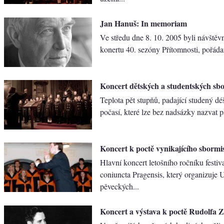
Jan Hanuš: In memoriam
Ve středu dne 8. 10. 2005 byli návštěv
konertu 40. sezóny Přítomnosti, pořáda
Koncert dětských a studentských sb
Teplota pět stupňů, padající studený déš
počasí, které lze bez nadsázky nazvat ps
Koncert k poctě vynikajícího sbormi
Hlavní koncert letošního ročníku festi
coniuncta Pragensis, který organizuje 
pěveckých...
Koncert a výstava k poctě Rudolfa