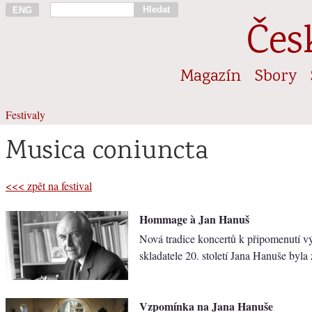
Hledat
ENG
Čes
Magazín
Sbory
Festivaly
Musica coniuncta
<<< zpět na festival
Hommage à Jan Hanuš
Nová tradice koncertů k připomenutí 
skladatele 20. století Jana Hanuše byla 
Vzpomínka na Jana Hanuše