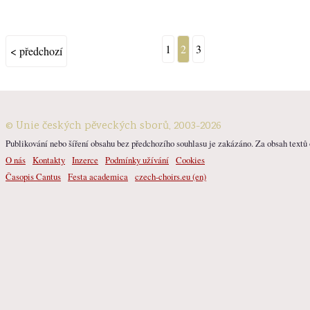
1
2
3
< předchozí
© Unie českých pěveckých sborů, 2003-2026
Publikování nebo šíření obsahu bez předchozího souhlasu je zakázáno. Za obsah textů o
O nás
Kontakty
Inzerce
Podmínky užívání
Cookies
Časopis Cantus
Festa academica
czech-choirs.eu (en)